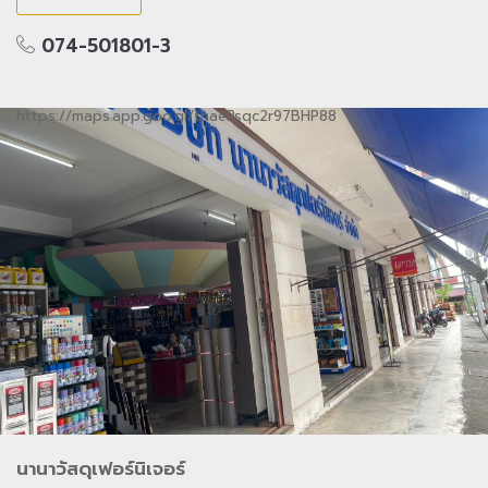
074-501801-3
https://maps.app.goo.gl/thaePsqc2r97BHP88
นานาวัสดุเฟอร์นิเจอร์