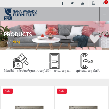
ต
0
PRODUCTS
ประตู
สีย้อมไม้ - ผลิตภัณฑ์ดูแลไม้
ประตูไม้อัด - บานประตู มอก.
อุปกรณ์ประตู มือจับ
Sale!
Sale!